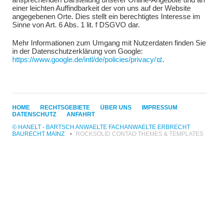
einer leichten Auffindbarkeit der von uns auf der Website
angegebenen Orte. Dies stellt ein berechtigtes Interesse im
Sinne von Art. 6 Abs. 1 lit. f DSGVO dar.
Mehr Informationen zum Umgang mit Nutzerdaten finden Sie
in der Datenschutzerklärung von Google:
https://www.google.de/intl/de/policies/privacy/
.
NAVIGATION
HOME
RECHTSGEBIETE
ÜBER UNS
IMPRESSUM
ÜBERSPRINGEN
DATENSCHUTZ
ANFAHRT
© HANELT - BARTSCH ANWAELTE FACHANWAELTE ERBRECHT
BAURECHT MAINZ
ROCKSOLID CONTAO THEMES & TEMPLATES